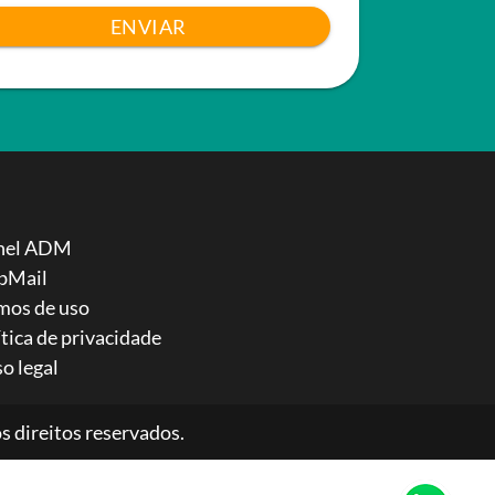
ENVIAR
nel ADM
bMail
mos de uso
ítica de privacidade
so legal
 direitos reservados.