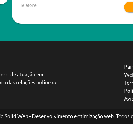
Telefone
Pai
ampo de atuação em
We
to das relações online de
Ter
Pol
Avi
a Solid Web - Desenvolvimento e otimização web. Todos os